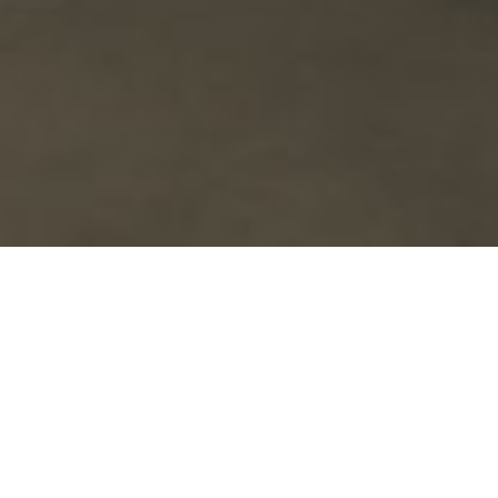
ardesia e laccato opaco antracite
La cuisine modèle Mk Alias avec plan de travail inédit en
Ardesia clivée naturelle, île avec battants en laqué opaque