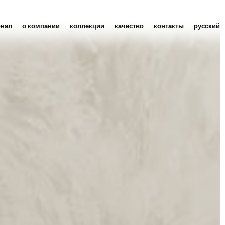
рнал
о компании
коллекции
качество
контакты
русский